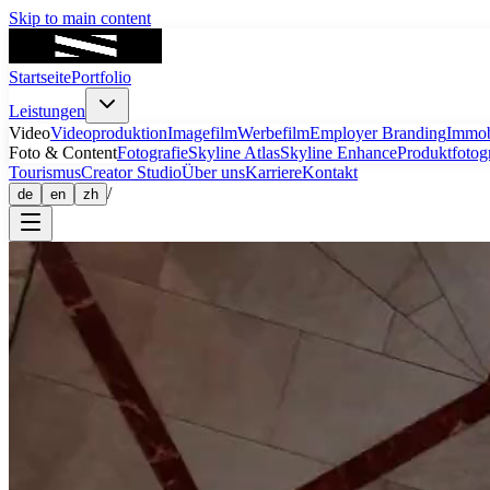
Skip to main content
Startseite
Portfolio
Leistungen
Video
Videoproduktion
Imagefilm
Werbefilm
Employer Branding
Immob
Foto & Content
Fotografie
Skyline Atlas
Skyline Enhance
Produktfotogr
Tourismus
Creator Studio
Über uns
Karriere
Kontakt
/
de
en
zh