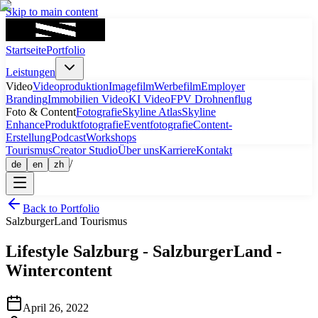
Skip to main content
Startseite
Portfolio
Leistungen
Video
Videoproduktion
Imagefilm
Werbefilm
Employer
Branding
Immobilien Video
KI Video
FPV Drohnenflug
Foto & Content
Fotografie
Skyline Atlas
Skyline
Enhance
Produktfotografie
Eventfotografie
Content-
Erstellung
Podcast
Workshops
Tourismus
Creator Studio
Über uns
Karriere
Kontakt
/
de
en
zh
Back to Portfolio
SalzburgerLand Tourismus
Lifestyle
Salzburg
-
SalzburgerLand -
Wintercontent
April 26, 2022