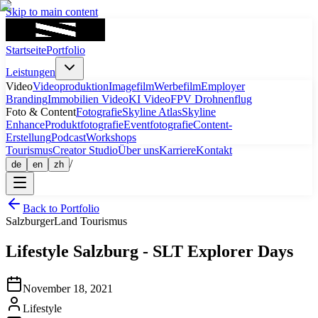
Skip to main content
Startseite
Portfolio
Leistungen
Video
Videoproduktion
Imagefilm
Werbefilm
Employer
Branding
Immobilien Video
KI Video
FPV Drohnenflug
Foto & Content
Fotografie
Skyline Atlas
Skyline
Enhance
Produktfotografie
Eventfotografie
Content-
Erstellung
Podcast
Workshops
Tourismus
Creator Studio
Über uns
Karriere
Kontakt
/
de
en
zh
Back to Portfolio
SalzburgerLand Tourismus
Lifestyle
Salzburg
-
SLT Explorer Days
November 18, 2021
Lifestyle