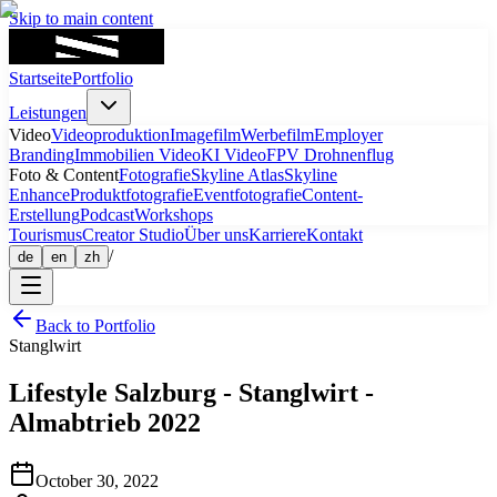
Skip to main content
Startseite
Portfolio
Leistungen
Video
Videoproduktion
Imagefilm
Werbefilm
Employer
Branding
Immobilien Video
KI Video
FPV Drohnenflug
Foto & Content
Fotografie
Skyline Atlas
Skyline
Enhance
Produktfotografie
Eventfotografie
Content-
Erstellung
Podcast
Workshops
Tourismus
Creator Studio
Über uns
Karriere
Kontakt
/
de
en
zh
Back to Portfolio
Stanglwirt
Lifestyle
Salzburg
-
Stanglwirt -
Almabtrieb 2022
October 30, 2022