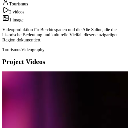
Tourismus
2
video
s
1
image
Videoproduktion für Berchtesgaden und die Alte Saline, die die
historische Bedeutung und kulturelle Vielfalt dieser einzigartigen
Region dokumentiert.
Tourismus
Videography
Project Video
s