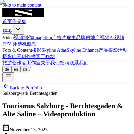
Skip to main content
首页
作品集
服务
Video
视频制作
Imagefilm
广告片
雇主品牌
房地产视频
AI视频
FPV 穿越机航拍
Foto & Content
摄影
Skyline Atlas
Skyline Enhance
产品摄影
活动
摄影
内容创作
播客
工作坊
旅游
创作者工作室
关于我们
招聘
联系我们
/
de
en
zh
Back to Portfolio
Salzbergwerk Berchtesgaden
Tourismus
Salzburg
-
Berchtesgaden &
Alte Saline – Videoproduktion
November 13, 2023