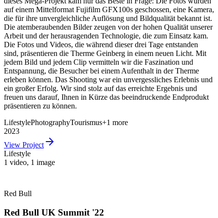
dieses Mega-Projekt kam nur das Beste in Frage: Die Fotos wurden
auf einem Mittelformat Fujifilm GFX100s geschossen, eine Kamera,
die für ihre unvergleichliche Auflösung und Bildqualität bekannt ist.
Die atemberaubenden Bilder zeugen von der hohen Qualität unserer
Arbeit und der herausragenden Technologie, die zum Einsatz kam.
Die Fotos und Videos, die während dieser drei Tage entstanden
sind, präsentieren die Therme Geinberg in einem neuen Licht. Mit
jedem Bild und jedem Clip vermitteln wir die Faszination und
Entspannung, die Besucher bei einem Aufenthalt in der Therme
erleben können. Das Shooting war ein unvergessliches Erlebnis und
ein großer Erfolg. Wir sind stolz auf das erreichte Ergebnis und
freuen uns darauf, Ihnen in Kürze das beeindruckende Endprodukt
präsentieren zu können.
Lifestyle
Photography
Tourismus
+
1
more
2023
View Project
Lifestyle
1 video
,
1 image
Red Bull
Red Bull UK Summit '22