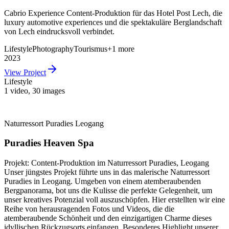
Cabrio Experience Content-Produktion für das Hotel Post Lech, die
luxury automotive experiences und die spektakuläre Berglandschaft
von Lech eindrucksvoll verbindet.
Lifestyle
Photography
Tourismus
+
1
more
2023
View Project
Lifestyle
1 video
,
30 images
Naturressort Puradies Leogang
Puradies Heaven Spa
Projekt: Content-Produktion im Naturressort Puradies, Leogang
Unser jüngstes Projekt führte uns in das malerische Naturressort
Puradies in Leogang. Umgeben von einem atemberaubenden
Bergpanorama, bot uns die Kulisse die perfekte Gelegenheit, um
unser kreatives Potenzial voll auszuschöpfen. Hier erstellten wir eine
Reihe von herausragenden Fotos und Videos, die die
atemberaubende Schönheit und den einzigartigen Charme dieses
idyllischen Rückzugsorts einfangen. Besonderes Highlight unserer