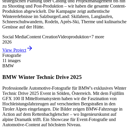
strategischen Planung über Casting und Projektmanagement bis hin
zu Shooting und Post-Produktion – wir haben die gesamte Content-
Produktion abgewickelt. Die Kampagne zeigt authentische
Wintererlebnisse im SalzburgerLand: Skifahren, Langlaufen,
Schneeschuhwandern, Rodeln, Après-Ski, Therme und kulinarische
Genüsse auf der Hütte.
Social Media
Content Creation
Videoproduktion
+
7
more
2026
View Project
Fotografie
11 images
BMW
BMW Winter Technic Drive 2025
Professionelle Automotive-Fotografie für BMW's exklusives Winter
Technic Drive 2025 Event in Sölden, Österreich. Mit dem Fujifilm
GFX 100 II Mittelformatsystem haben wir die Faszination von
Hochleistungsfahrzeugen auf verschneiten Bergstraßen in den
Tiroler Alpen eingefangen. Die Bilder zeigen BMW-Fahrzeuge in
Action auf dem Rettenbachgletscher – wo Ingenieurskunst auf
alpine Dramatik trifft. Ein Showcase für Event-Fotografie und
Automotive-Content auf höchstem Niveau.