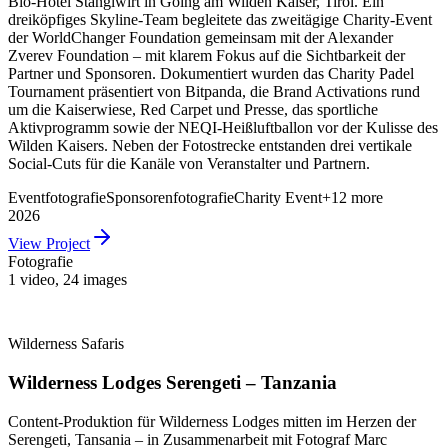
Bio-Hotel Stanglwirt in Going am Wilden Kaiser, Tirol. Ein
dreiköpfiges Skyline-Team begleitete das zweitägige Charity-Event
der WorldChanger Foundation gemeinsam mit der Alexander
Zverev Foundation – mit klarem Fokus auf die Sichtbarkeit der
Partner und Sponsoren. Dokumentiert wurden das Charity Padel
Tournament präsentiert von Bitpanda, die Brand Activations rund
um die Kaiserwiese, Red Carpet und Presse, das sportliche
Aktivprogramm sowie der NEQI-Heißluftballon vor der Kulisse des
Wilden Kaisers. Neben der Fotostrecke entstanden drei vertikale
Social-Cuts für die Kanäle von Veranstalter und Partnern.
Eventfotografie
Sponsorenfotografie
Charity Event
+
12
more
2026
View Project
Fotografie
1 video
,
24 images
Wilderness Safaris
Wilderness Lodges Serengeti – Tanzania
Content-Produktion für Wilderness Lodges mitten im Herzen der
Serengeti, Tansania – in Zusammenarbeit mit Fotograf Marc