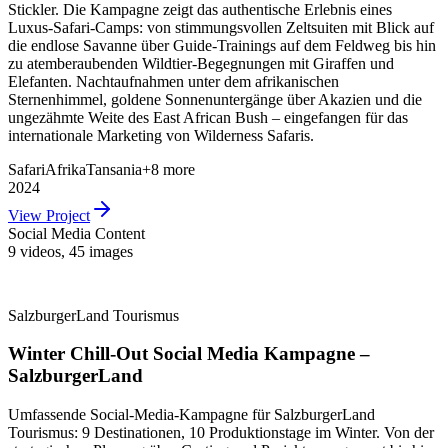
Stickler. Die Kampagne zeigt das authentische Erlebnis eines
Luxus-Safari-Camps: von stimmungsvollen Zeltsuiten mit Blick auf
die endlose Savanne über Guide-Trainings auf dem Feldweg bis hin
zu atemberaubenden Wildtier-Begegnungen mit Giraffen und
Elefanten. Nacht­aufnahmen unter dem afrikanischen
Sternenhimmel, goldene Sonnenuntergänge über Akazien und die
ungezähmte Weite des East African Bush – eingefangen für das
internationale Marketing von Wilderness Safaris.
Safari
Afrika
Tansania
+
8
more
2024
View Project
Social Media Content
9 videos
,
45 images
SalzburgerLand Tourismus
Winter Chill-Out Social Media Kampagne –
SalzburgerLand
Umfassende Social-Media-Kampagne für SalzburgerLand
Tourismus: 9 Destinationen, 10 Produktionstage im Winter. Von der