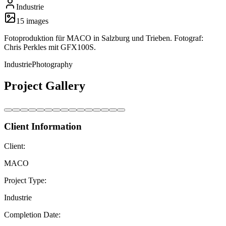
Industrie
15
image
s
Fotoproduktion für MACO in Salzburg und Trieben. Fotograf:
Chris Perkles mit GFX100S.
Industrie
Photography
Project Gallery
Client Information
Client:
MACO
Project Type:
Industrie
Completion Date: