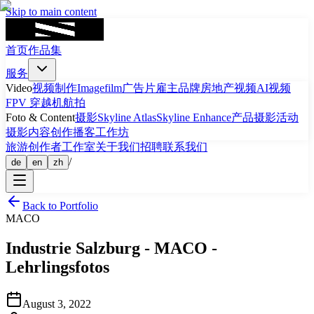
Skip to main content
首页
作品集
服务
Video
视频制作
Imagefilm
广告片
雇主品牌
房地产视频
AI视频
FPV 穿越机航拍
Foto & Content
摄影
Skyline Atlas
Skyline Enhance
产品摄影
活动
摄影
内容创作
播客
工作坊
旅游
创作者工作室
关于我们
招聘
联系我们
/
de
en
zh
Back to Portfolio
MACO
Industrie
Salzburg
-
MACO -
Lehrlingsfotos
August 3, 2022