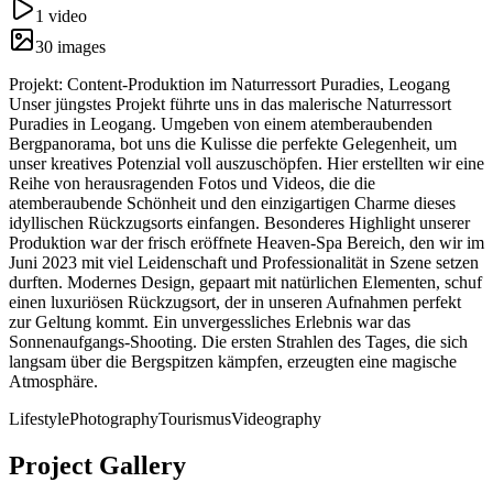
1
video
30
image
s
Projekt: Content-Produktion im Naturressort Puradies, Leogang
Unser jüngstes Projekt führte uns in das malerische Naturressort
Puradies in Leogang. Umgeben von einem atemberaubenden
Bergpanorama, bot uns die Kulisse die perfekte Gelegenheit, um
unser kreatives Potenzial voll auszuschöpfen. Hier erstellten wir eine
Reihe von herausragenden Fotos und Videos, die die
atemberaubende Schönheit und den einzigartigen Charme dieses
idyllischen Rückzugsorts einfangen. Besonderes Highlight unserer
Produktion war der frisch eröffnete Heaven-Spa Bereich, den wir im
Juni 2023 mit viel Leidenschaft und Professionalität in Szene setzen
durften. Modernes Design, gepaart mit natürlichen Elementen, schuf
einen luxuriösen Rückzugsort, der in unseren Aufnahmen perfekt
zur Geltung kommt. Ein unvergessliches Erlebnis war das
Sonnenaufgangs-Shooting. Die ersten Strahlen des Tages, die sich
langsam über die Bergspitzen kämpfen, erzeugten eine magische
Atmosphäre.
Lifestyle
Photography
Tourismus
Videography
Project Gallery