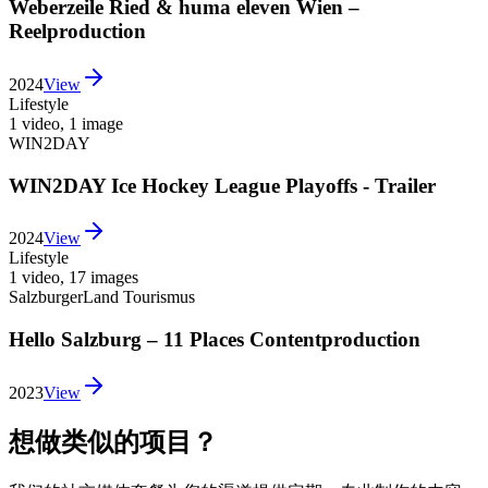
Weberzeile Ried & huma eleven Wien –
Reelproduction
2024
View
Lifestyle
1 video
,
1 image
WIN2DAY
WIN2DAY Ice Hockey League Playoffs - Trailer
2024
View
Lifestyle
1 video
,
17 images
SalzburgerLand Tourismus
Hello Salzburg – 11 Places Contentproduction
2023
View
想做类似的项目？