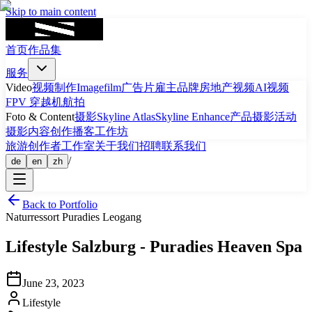
Skip to main content
首页
作品集
服务
Video
视频制作
Imagefilm
广告片
雇主品牌
房地产视频
AI视频
FPV 穿越机航拍
Foto & Content
摄影
Skyline Atlas
Skyline Enhance
产品摄影
活动
摄影
内容创作
播客
工作坊
旅游
创作者工作室
关于我们
招聘
联系我们
/
de
en
zh
Back to Portfolio
Naturressort Puradies Leogang
Lifestyle
Salzburg
-
Puradies Heaven Spa
June 23, 2023
Lifestyle