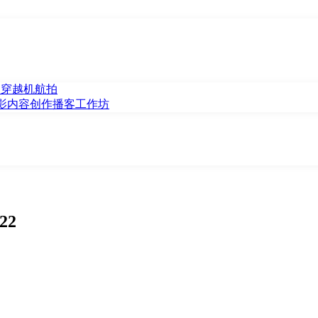
V 穿越机航拍
影
内容创作
播客
工作坊
22