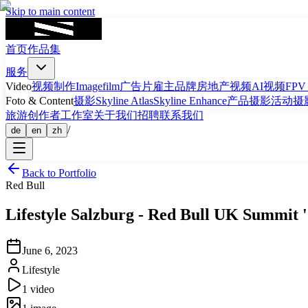
Skip to main content
首页
作品集
服务
Video
视频制作
Imagefilm
广告片
雇主品牌
房地产视频
AI视频
FP
Foto & Content
摄影
Skyline Atlas
Skyline Enhance
产品摄影
活动摄
旅游
创作者工作室
关于我们
招聘
联系我们
/
de
en
zh
Back to Portfolio
Red Bull
Lifestyle
Salzburg
-
Red Bull UK Summit '
June 6, 2023
Lifestyle
1
video