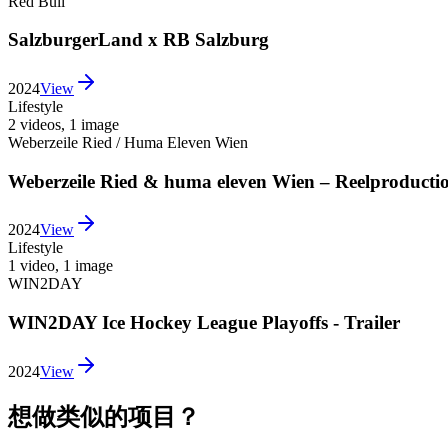
Red Bull
SalzburgerLand x RB Salzburg
2024
View
Lifestyle
2 videos
,
1 image
Weberzeile Ried / Huma Eleven Wien
Weberzeile Ried & huma eleven Wien – Reelproducti
2024
View
Lifestyle
1 video
,
1 image
WIN2DAY
WIN2DAY Ice Hockey League Playoffs - Trailer
2024
View
想做类似的项目？