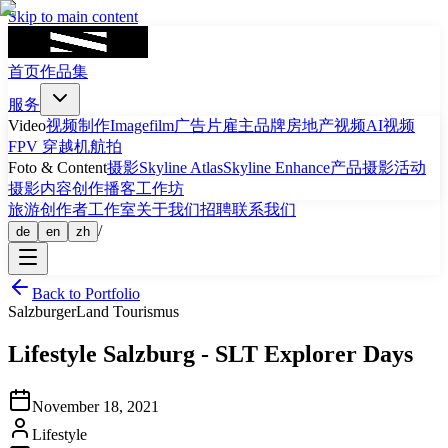
Skip to main content
首页
作品集
服务
Video
视频制作
Imagefilm
广告片
雇主品牌
房地产视频
AI视频
FPV 穿越机航拍
Foto & Content
摄影
Skyline Atlas
Skyline Enhance
产品摄影
活动
摄影
内容创作
播客
工作坊
旅游
创作者工作室
关于我们
招聘
联系我们
/
de
en
zh
Back to Portfolio
SalzburgerLand Tourismus
Lifestyle
Salzburg
-
SLT Explorer Days
November 18, 2021
Lifestyle