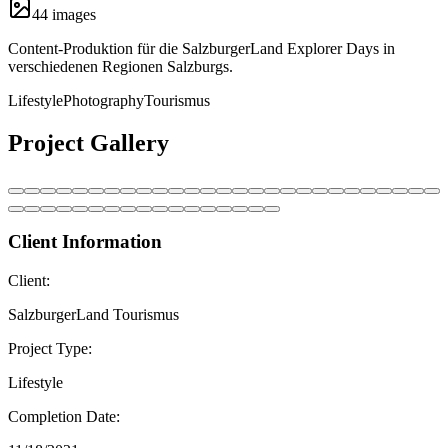
44
image
s
Content-Produktion für die SalzburgerLand Explorer Days in
verschiedenen Regionen Salzburgs.
Lifestyle
Photography
Tourismus
Project Gallery
Client Information
Client:
SalzburgerLand Tourismus
Project Type:
Lifestyle
Completion Date: