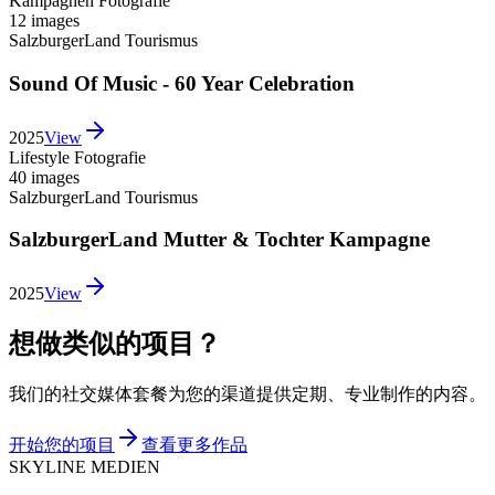
Kampagnen Fotografie
12 images
SalzburgerLand Tourismus
Sound Of Music - 60 Year Celebration
2025
View
Lifestyle Fotografie
40 images
SalzburgerLand Tourismus
SalzburgerLand Mutter & Tochter Kampagne
2025
View
想做类似的项目？
我们的社交媒体套餐为您的渠道提供定期、专业制作的内容。
开始您的项目
查看更多作品
SKYLINE MEDIEN