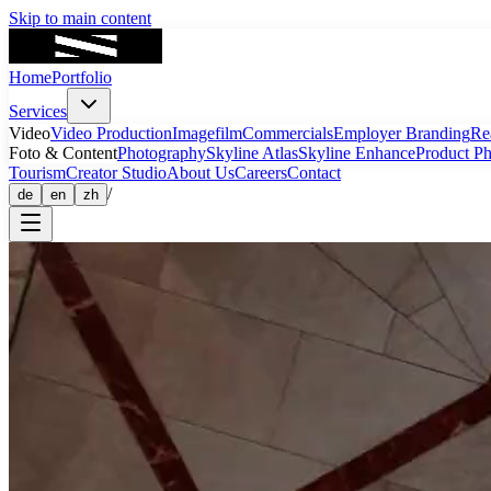
Skip to main content
Home
Portfolio
Services
Video
Video Production
Imagefilm
Commercials
Employer Branding
Re
Foto & Content
Photography
Skyline Atlas
Skyline Enhance
Product P
Tourism
Creator Studio
About Us
Careers
Contact
/
de
en
zh