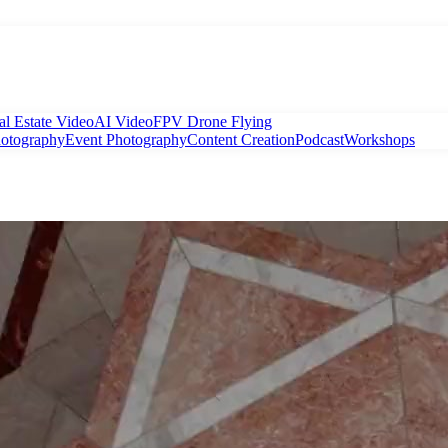
al Estate Video
AI Video
FPV Drone Flying
hotography
Event Photography
Content Creation
Podcast
Workshops