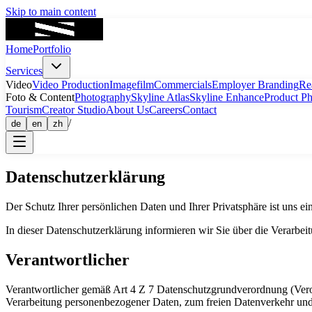
Skip to main content
Home
Portfolio
Services
Video
Video Production
Imagefilm
Commercials
Employer Branding
Re
Foto & Content
Photography
Skyline Atlas
Skyline Enhance
Product P
Tourism
Creator Studio
About Us
Careers
Contact
/
de
en
zh
Datenschutzerklärung
Der Schutz Ihrer persönlichen Daten und Ihrer Privatsphäre ist uns e
In dieser Datenschutzerklärung informieren wir Sie über die Verarb
Verantwortlicher
Verantwortlicher gemäß Art 4 Z 7 Datenschutzgrundverordnung (Vero
Verarbeitung personenbezogener Daten, zum freien Datenverkehr und