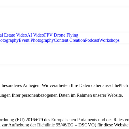
al Estate Video
AI Video
FPV Drone Flying
hotography
Event Photography
Content Creation
Podcast
Workshops
in besonderes Anliegen. Wir verarbeiten Ihre Daten daher ausschließli
eitungen Ihrer personenbezogenen Daten im Rahmen unserer Website.
rdnung (EU) 2016/679 des Europäischen Parlaments und des Rates vom
 zur Aufhebung der Richtlinie 95/46/EG – DSGVO) für diese Website i