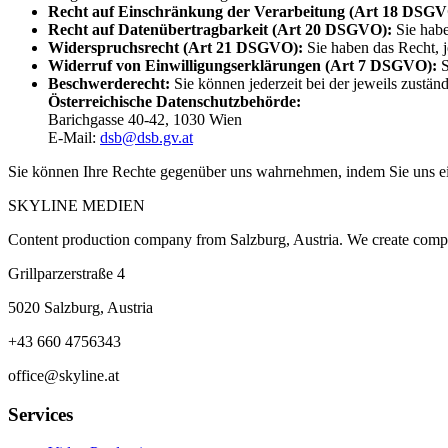
Recht auf Einschränkung der Verarbeitung (Art 18 DSG
Recht auf Datenübertragbarkeit (Art 20 DSGVO)
:
Sie habe
Widerspruchsrecht (Art 21 DSGVO)
:
Sie haben das Recht, 
Widerruf von Einwilligungserklärungen (Art 7 DSGVO)
:
S
Beschwerderecht
:
Sie können jederzeit bei der jeweils zustä
Österreichische Datenschutzbehörde
:
Barichgasse 40-42, 1030 Wien
E-Mail:
dsb@dsb.gv.at
Sie können Ihre Rechte gegenüber uns wahrnehmen, indem Sie uns e
SKYLINE MEDIEN
Content production company from Salzburg, Austria. We create compelli
Grillparzerstraße 4
5020 Salzburg, Austria
+43 660 4756343
office@skyline.at
Services